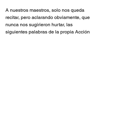
A nuestros maestros, solo nos queda 
recitar, pero aclarando obviamente, que 
nunca nos sugirieron hurtar, las 
siguientes palabras de la propia Acción 
de Gracias de nuestro poeta 
sonsoneño Carlos Framb, en la que 
invita a los suspiros y a los hallazgos, 
se maravilla de nuevo ante la sincronía 
y la sinergia, agradece una vez más 
por el azar “de morar en un fértil 
Universo”, bendice la posibilidad de 
existir e intentar comprender, se 
regocija por la existencia de la 
individualidad, porque cada uno de 
nosotros tenga su rostro y su destino. 
Se alegra porque en el cósmico 
esfumar de la entropía irrevocable, 
prospere la poesía.