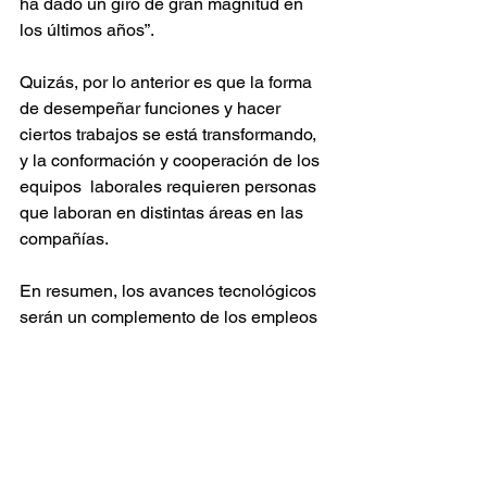
ha dado un giro de gran magnitud en 
los últimos años”.
Quizás, por lo anterior es que la forma 
de desempeñar funciones y hacer 
ciertos trabajos se está transformando, 
y la conformación y cooperación de los 
equipos  laborales requieren personas 
que laboran en distintas áreas en las 
compañías. 
En resumen, los avances tecnológicos 
serán un complemento de los empleos 
que ya existen, pero no los 
reemplazará. Lo que quizás 
desaparezca serán esas tareas 
extenúas, como la elaboración de las 
hojas de cálculo o el procesamiento de 
datos, entre otros, pues se harán más 