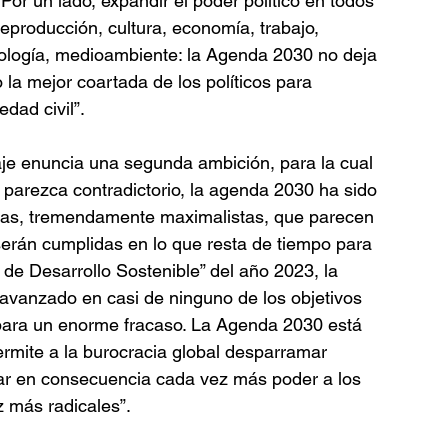
or un lado, expandir el poder político en todos 
eproducción, cultura, economía, trabajo, 
cnología, medioambiente: la Agenda 2030 no deja 
o la mejor coartada de los políticos para 
dad civil”.
Laje enuncia una segunda ambición, para la cual 
parezca contradictorio, la agenda 2030 ha sido 
etas, tremendamente maximalistas, que parecen 
serán cumplidas en lo que resta de tiempo para 
 de Desarrollo Sostenible” del año 2023, la 
vanzado en casi de ninguno de los objetivos 
para un enorme fracaso. La Agenda 2030 está 
ermite a la burocracia global desparramar 
itar en consecuencia cada vez más poder a los 
 más radicales”.