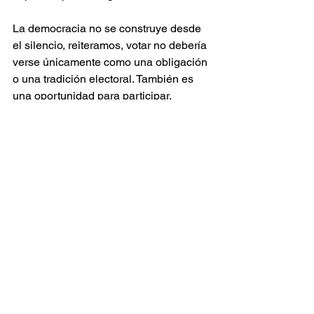
La democracia no se construye desde 
el silencio, reiteramos, votar no debería 
verse únicamente como una obligación 
o una tradición electoral. También es 
una oportunidad para participar, 
cuestionar, decidir y construir país 
desde la ciudadanía.
Cada elección representa una 
conversación colectiva sobre el 
presente y el futuro de Colombia. Por 
eso, más allá de las diferencias 
políticas, la invitación sigue siendo la 
misma: informarse, reflexionar y ejercer 
el derecho al voto de manera 
consciente y responsable.
No decidir también tiene sus 